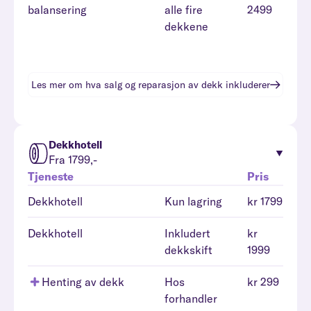
balansering
alle fire
2499
dekkene
Les mer om hva
salg og reparasjon av dekk
inkluderer
Dekkhotell
Fra 1799,-
Tjeneste
Pris
Dekkhotell
Kun lagring
kr 1799
Dekkhotell
Inkludert
kr
dekkskift
1999
Henting av dekk
Hos
kr 299
forhandler