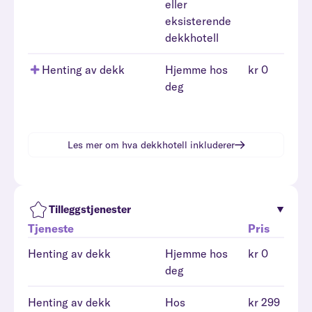
eller
eksisterende
dekkhotell
Henting av dekk
Hjemme hos
kr 0
deg
Les mer om hva
dekkhotell
inkluderer
Tilleggstjenester
Tjeneste
Pris
Henting av dekk
Hjemme hos
kr 0
deg
Henting av dekk
Hos
kr 299