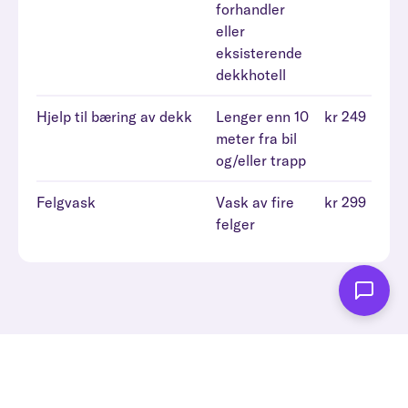
forhandler
eller
eksisterende
dekkhotell
Hjelp til bæring av dekk
Lenger enn 10
kr 249
meter fra bil
og/eller trapp
Felgvask
Vask av fire
kr 299
felger
Vi kommer til deg, slik at du kan bruke tiden på
andre ting