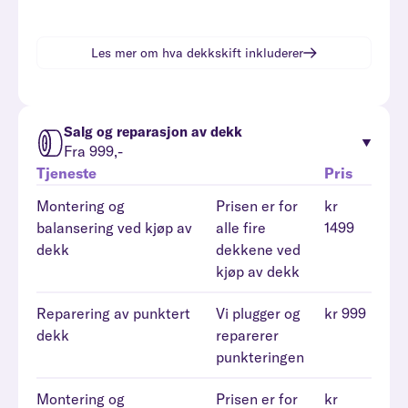
Les mer om hva
dekkskift
inkluderer
Salg og reparasjon av dekk
Fra 999,-
Tjeneste
Pris
Montering og
Prisen er for
kr
balansering ved kjøp av
alle fire
1499
dekk
dekkene ved
kjøp av dekk
Reparering av punktert
Vi plugger og
kr 999
dekk
reparerer
punkteringen
Montering og
Prisen er for
kr