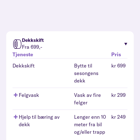
Dekkskift
Fra 699,-
Tjeneste
Pris
Dekkskift
Bytte til
kr 699
sesongens
dekk
Felgvask
Vask av fire
kr 299
felger
Hjelp til bæring av
Lenger enn 10
kr 249
dekk
meter fra bil
og/eller trapp