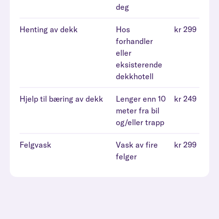
deg
Henting av dekk
Hos
kr 299
forhandler
eller
eksisterende
dekkhotell
Hjelp til bæring av dekk
Lenger enn 10
kr 249
meter fra bil
og/eller trapp
Felgvask
Vask av fire
kr 299
felger