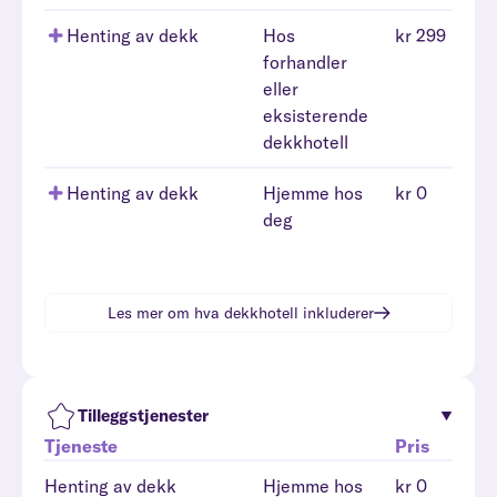
Henting av dekk
Hos
kr 299
forhandler
eller
eksisterende
dekkhotell
Henting av dekk
Hjemme hos
kr 0
deg
Les mer om hva
dekkhotell
inkluderer
Tilleggstjenester
Tjeneste
Pris
Henting av dekk
Hjemme hos
kr 0