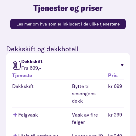
Tjenester og priser
Les mer om hva som er inkludert i de ulike tjenestene
Dekkskift og dekkhotell
Dekkskift
Fra 699,-
Tjeneste
Pris
Dekkskift
Bytte til
kr 699
sesongens
dekk
Felgvask
Vask av fire
kr 299
felger