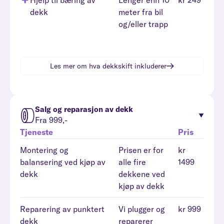
Hjelp til bæring av
Lenger enn 10
kr 249
dekk
meter fra bil
og/eller trapp
Les mer om hva
dekkskift
inkluderer
Salg og reparasjon av dekk
Fra 999,-
Tjeneste
Pris
Montering og
Prisen er for
kr
balansering ved kjøp av
alle fire
1499
dekk
dekkene ved
kjøp av dekk
Reparering av punktert
Vi plugger og
kr 999
dekk
reparerer