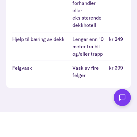
forhandler
eller
eksisterende
dekkhotell
Hjelp til bæring av dekk
Lenger enn 10
kr 249
meter fra bil
og/eller trapp
Felgvask
Vask av fire
kr 299
felger
Vi kommer til deg, slik at du kan bruke tiden på
andre ting