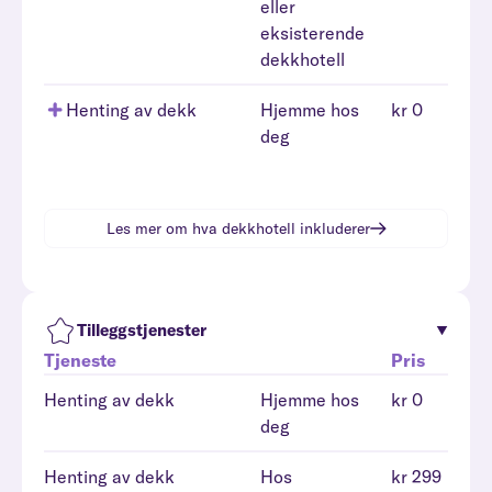
eller
eksisterende
dekkhotell
Henting av dekk
Hjemme hos
kr 0
deg
Les mer om hva
dekkhotell
inkluderer
Tilleggstjenester
Tjeneste
Pris
Henting av dekk
Hjemme hos
kr 0
deg
Henting av dekk
Hos
kr 299