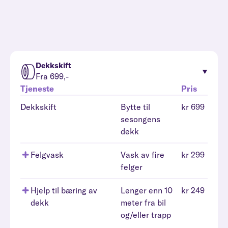
Dekkskift
Fra 699,-
Tjeneste
Pris
Dekkskift
Bytte til
kr 699
sesongens
dekk
Felgvask
Vask av fire
kr 299
felger
Hjelp til bæring av
Lenger enn 10
kr 249
dekk
meter fra bil
og/eller trapp