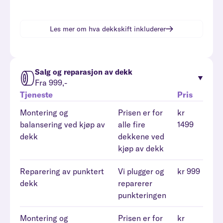
Les mer om hva
dekkskift
inkluderer
Salg og reparasjon av dekk
Fra 999,-
Tjeneste
Pris
Montering og
Prisen er for
kr
balansering ved kjøp av
alle fire
1499
dekk
dekkene ved
kjøp av dekk
Reparering av punktert
Vi plugger og
kr 999
dekk
reparerer
punkteringen
Montering og
Prisen er for
kr