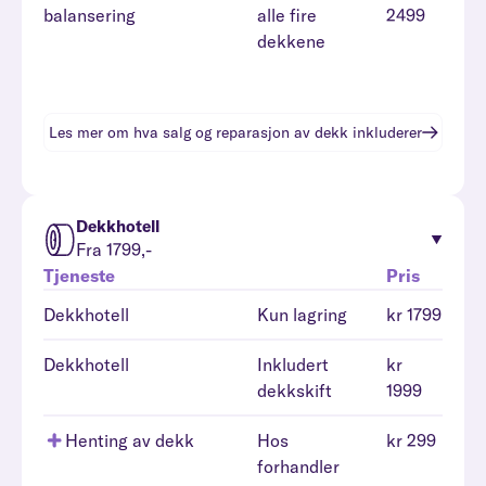
balansering
alle fire
2499
dekkene
Les mer om hva
salg og reparasjon av dekk
inkluderer
Dekkhotell
Fra 1799,-
Tjeneste
Pris
Dekkhotell
Kun lagring
kr 1799
Dekkhotell
Inkludert
kr
dekkskift
1999
Henting av dekk
Hos
kr 299
forhandler