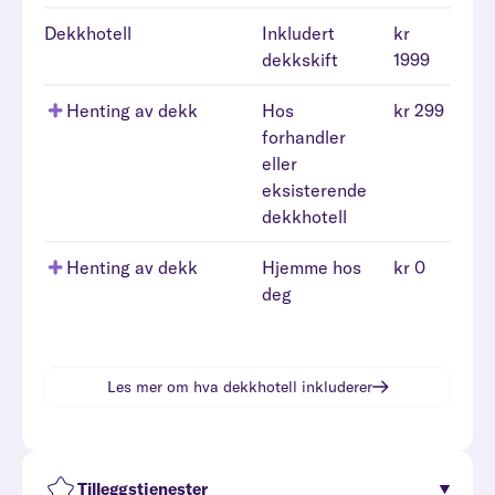
Dekkhotell
Inkludert
kr
dekkskift
1999
Henting av dekk
Hos
kr 299
forhandler
eller
eksisterende
dekkhotell
Henting av dekk
Hjemme hos
kr 0
deg
Les mer om hva
dekkhotell
inkluderer
Tilleggstjenester