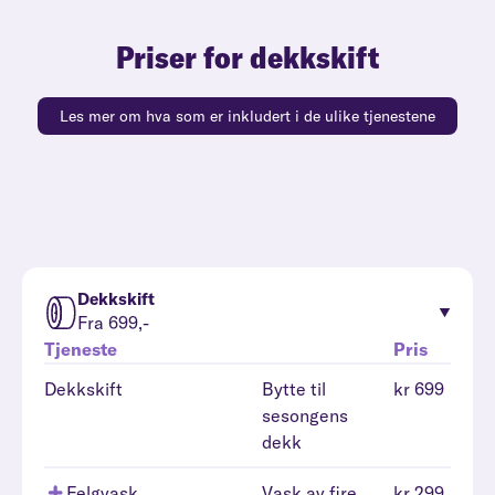
Priser for dekkskift
Les mer om hva som er inkludert i de ulike tjenestene
Dekkskift
Fra 699,-
Tjeneste
Pris
Dekkskift
Bytte til
kr 699
sesongens
dekk
Felgvask
Vask av fire
kr 299