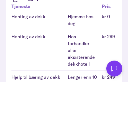
Tjeneste
Pris
Henting av dekk
Hjemme hos
kr 0
deg
Henting av dekk
Hos
kr 299
forhandler
eller
eksisterende
dekkhotell
Hjelp til bæring av dekk
Lenger enn 10
kr 249
meter fra bil
og/eller trapp
Felgvask
Vask av fire
kr 299
felger