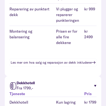
Reparering av punktert
Vi plugger og
kr 999
dekk
reparerer
punkteringen
Montering og
Prisen er for
kr
balansering
alle fire
2499
dekkene
Les mer om hva
salg og reparasjon av dekk
inkluderer
Dekkhotell
Fra 1799,-
Tjeneste
Pris
Dekkhotell
Kun lagring
kr 1799