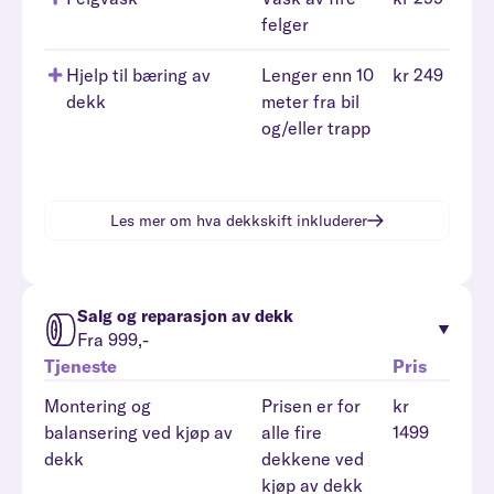
felger
Hjelp til bæring av
Lenger enn 10
kr 249
dekk
meter fra bil
og/eller trapp
Les mer om hva
dekkskift
inkluderer
Salg og reparasjon av dekk
Fra 999,-
Tjeneste
Pris
Montering og
Prisen er for
kr
balansering ved kjøp av
alle fire
1499
dekk
dekkene ved
kjøp av dekk