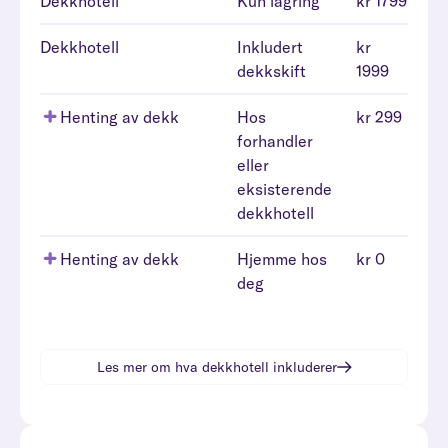
Dekkhotell
Kun lagring
kr 1799
Dekkhotell
Inkludert
kr
dekkskift
1999
Henting av dekk
Hos
kr 299
forhandler
eller
eksisterende
dekkhotell
Henting av dekk
Hjemme hos
kr 0
deg
Les mer om hva
dekkhotell
inkluderer