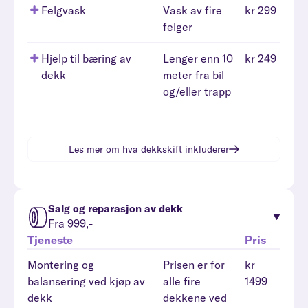
Felgvask
Vask av fire
kr 299
felger
Hjelp til bæring av
Lenger enn 10
kr 249
dekk
meter fra bil
og/eller trapp
Les mer om hva
dekkskift
inkluderer
Salg og reparasjon av dekk
Fra 999,-
Tjeneste
Pris
Montering og
Prisen er for
kr
balansering ved kjøp av
alle fire
1499
dekk
dekkene ved