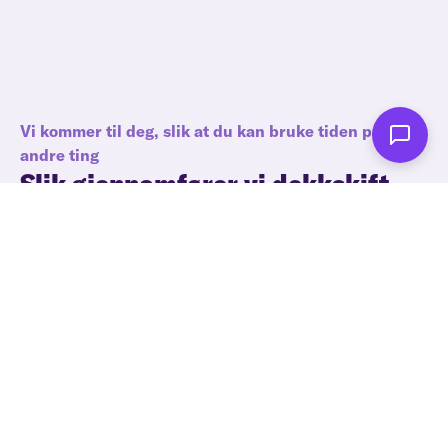
Vi kommer til deg, slik at du kan bruke tiden på
andre ting
Slik gjennomfører vi dekkskift
Bestill tid og fortell oss hvor bilen står parkert