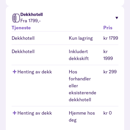
Dekkhotell
Fra 1799,-
Tjeneste
Pris
Dekkhotell
Kun lagring
kr 1799
Dekkhotell
Inkludert
kr
dekkskift
1999
Henting av dekk
Hos
kr 299
forhandler
eller
eksisterende
dekkhotell
Henting av dekk
Hjemme hos
kr 0
deg