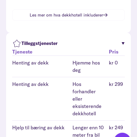
Les mer om hva
dekkhotell
inkluderer
Tilleggstjenester
Tjeneste
Pris
Henting av dekk
Hjemme hos
kr 0
deg
Henting av dekk
Hos
kr 299
forhandler
eller
eksisterende
dekkhotell
Hjelp til bæring av dekk
Lenger enn 10
kr 249
meter fra bil