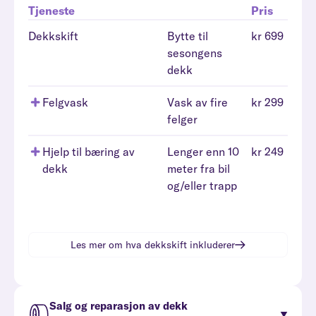
Tjeneste
Pris
Dekkskift
Bytte til
kr 699
sesongens
dekk
Felgvask
Vask av fire
kr 299
felger
Hjelp til bæring av
Lenger enn 10
kr 249
dekk
meter fra bil
og/eller trapp
Les mer om hva
dekkskift
inkluderer
Salg og reparasjon av dekk