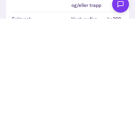
og/eller trapp
Felgvask
Vask av fire
kr 299
felger
Vi kommer til deg, slik at du kan bruke tiden på
andre ting
Slik gjennomfører vi dekkskift
Bestill tid og fortell oss hvor bilen står parkert