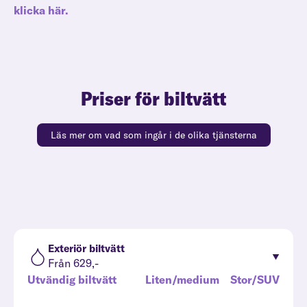
klicka här.
Priser för biltvätt
Läs mer om vad som ingår i de olika tjänsterna
Exteriör biltvätt
Från 629,-
Utvändig biltvätt
Liten/medium
Stor/SUV