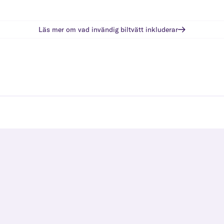
Läs mer om vad
invändig biltvätt
inkluderar