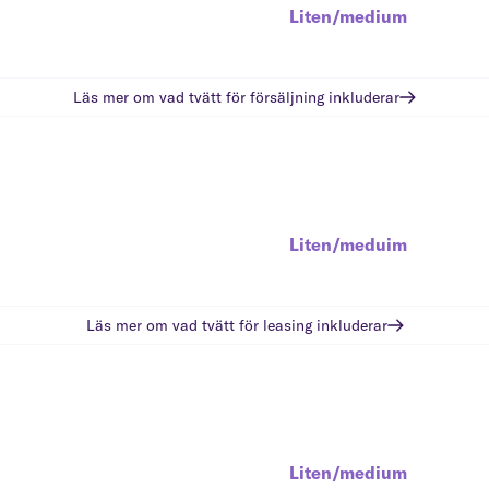
Liten/medium
Läs mer om vad
tvätt för försäljning
inkluderar
Liten/meduim
Läs mer om vad
tvätt för leasing
inkluderar
Liten/medium