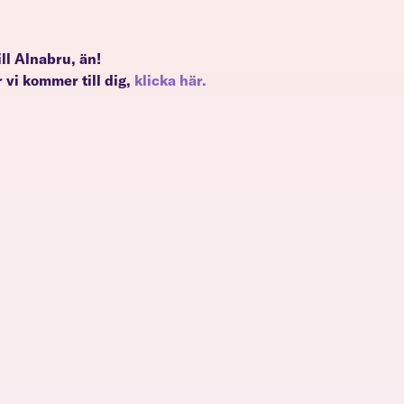
till Alnabru, än!
 vi kommer till dig,
klicka här.