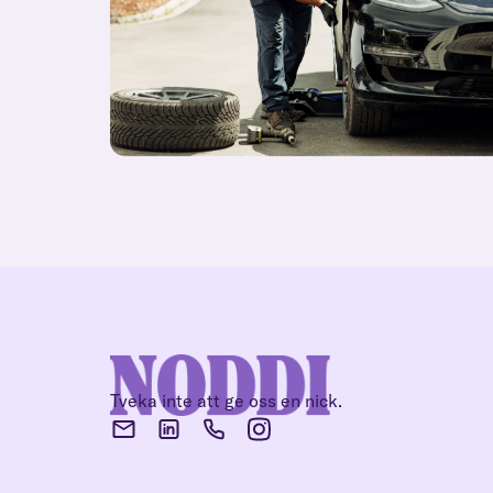
Tveka inte att ge oss en nick.