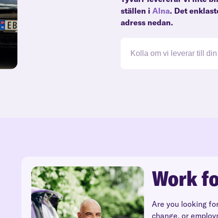
ställen i
Alna
. Det enklas
adress nedan.
Work fo
Are you looking fo
change, or employ