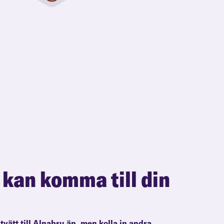
 kan komma till din
ltvätt till Alnabru än, men kolla in andra