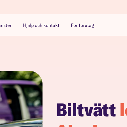
änster
Hjälp och kontakt
För företag
Biltvätt
l