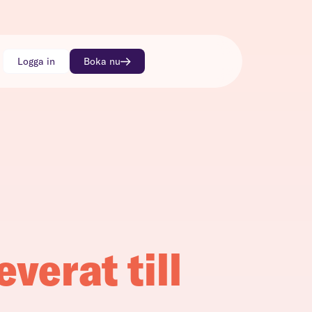
Logga in
Boka nu
everat till