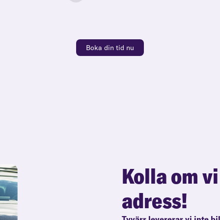
Boka din tid nu
Kolla om vi
adress!
Tyvärr levererar vi inte bi