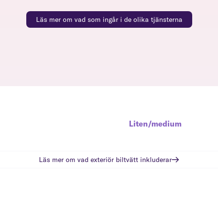
Läs mer om vad som ingår i de olika tjänsterna
Liten/medium
Läs mer om vad
exteriör biltvätt
inkluderar