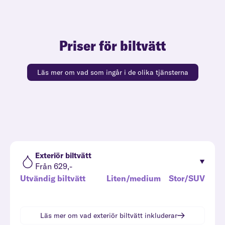
Priser för biltvätt
Läs mer om vad som ingår i de olika tjänsterna
Exteriör biltvätt
Från 629,-
Utvändig biltvätt
Liten/medium
Stor/SUV
Läs mer om vad
exteriör biltvätt
inkluderar