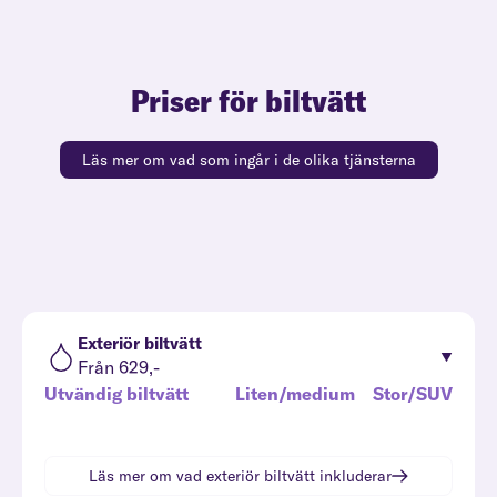
Priser för biltvätt
Läs mer om vad som ingår i de olika tjänsterna
Exteriör biltvätt
Från 629,-
Utvändig biltvätt
Liten/medium
Stor/SUV
Läs mer om vad
exteriör biltvätt
inkluderar