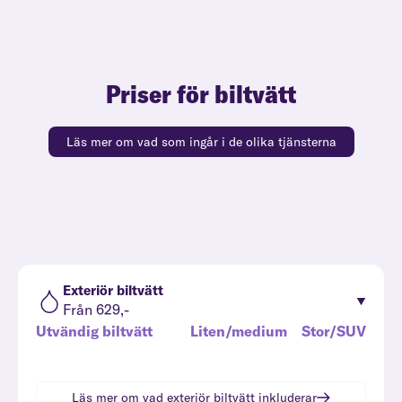
Priser för biltvätt
Läs mer om vad som ingår i de olika tjänsterna
Exteriör biltvätt
Från 629,-
Utvändig biltvätt
Liten/medium
Stor/SUV
Läs mer om vad
exteriör biltvätt
inkluderar