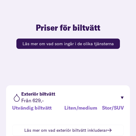
Priser för biltvätt
Läs mer om vad som ingår i de olika tjänsterna
Exteriör biltvätt
Från 629,-
Utvändig biltvätt
Liten/medium
Stor/SUV
Läs mer om vad
exteriör biltvätt
inkluderar