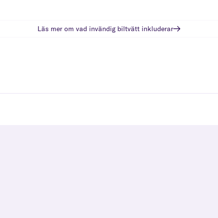
Läs mer om vad
invändig biltvätt
inkluderar