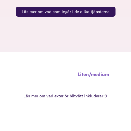
Läs mer om vad som ingår i de olika tjänsterna
Liten/medium
Läs mer om vad
exteriör biltvätt
inkluderar