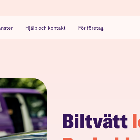
änster
Hjälp och kontakt
För företag
Biltvätt
l