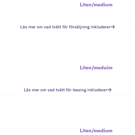
Liten/medium
Läs mer om vad
tvätt för försäljning
inkluderar
Liten/meduim
Läs mer om vad
tvätt för leasing
inkluderar
Liten/medium