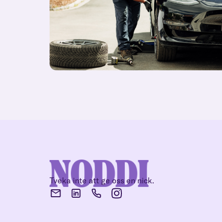
Tveka inte att ge oss en nick.