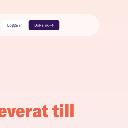
Logga in
Boka nu
everat till