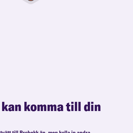
 kan komma till din
ltvätt till Brobekk än, men kolla in andra