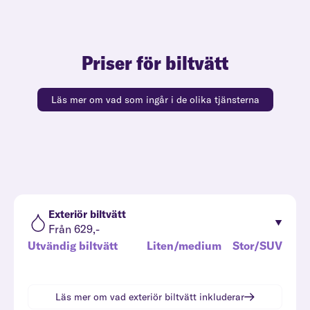
Priser för biltvätt
Läs mer om vad som ingår i de olika tjänsterna
Exteriör biltvätt
Från 629,-
Utvändig biltvätt
Liten/medium
Stor/SUV
Läs mer om vad
exteriör biltvätt
inkluderar