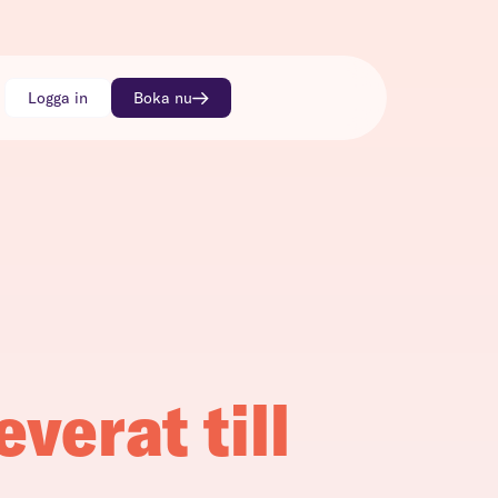
Logga in
Boka nu
everat till