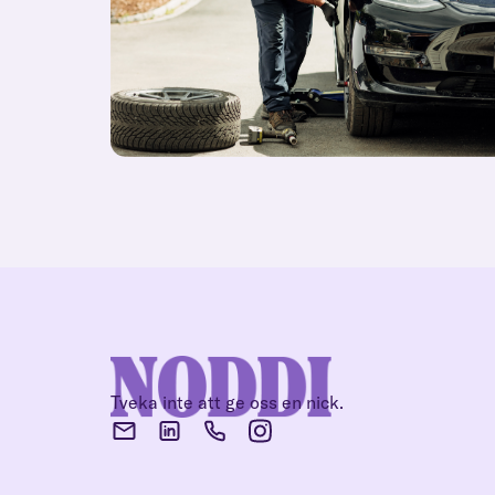
Tveka inte att ge oss en nick.