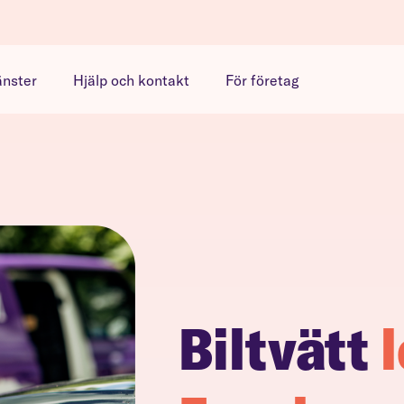
änster
Hjälp och kontakt
För företag
Biltvätt
l