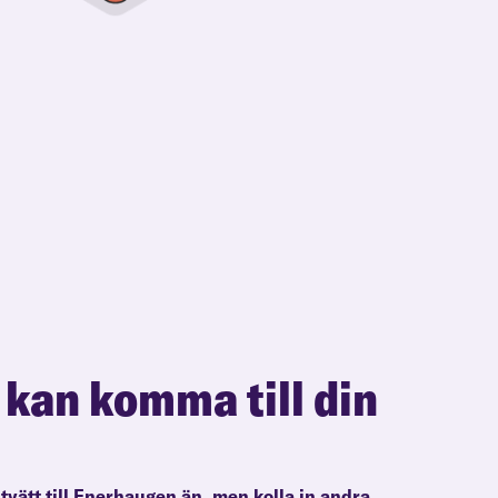
 kan komma till din
ltvätt till Enerhaugen än, men kolla in andra