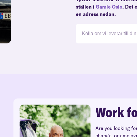
ställen i
Gamle Oslo
. Det 
en adress nedan.
Work fo
Are you looking fo
change, or employ