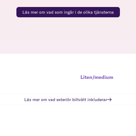
Läs mer om vad som ingår i de olika tjänsterna
Liten/medium
Läs mer om vad
exteriör biltvätt
inkluderar