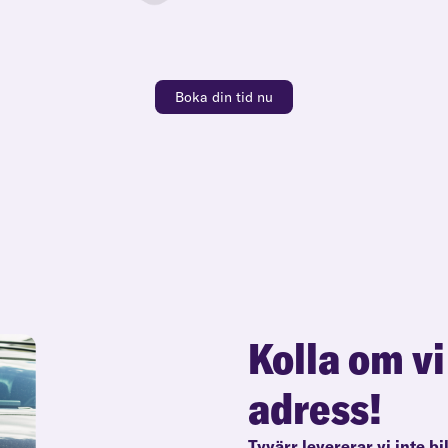
Boka din tid nu
Kolla om vi
adress!
Tyvärr levererar vi inte bi