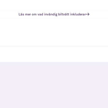
Läs mer om vad
invändig biltvätt
inkluderar