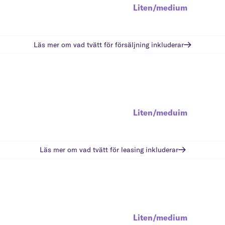
Liten/medium
Läs mer om vad
tvätt för försäljning
inkluderar
Liten/meduim
Läs mer om vad
tvätt för leasing
inkluderar
Liten/medium