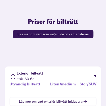
Priser för biltvätt
Läs mer om vad som ingår i de olika tjänsterna
Exteriör biltvätt
Från 629,-
Utvändig biltvätt
Liten/medium
Stor/SUV
Läs mer om vad
exteriör biltvätt
inkluderar