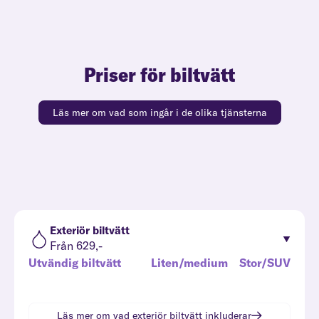
Priser för biltvätt
Läs mer om vad som ingår i de olika tjänsterna
Exteriör biltvätt
Från 629,-
Utvändig biltvätt
Liten/medium
Stor/SUV
Läs mer om vad
exteriör biltvätt
inkluderar