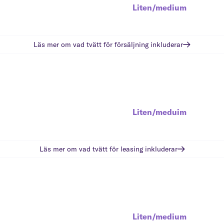
Liten/medium
Läs mer om vad
tvätt för försäljning
inkluderar
Liten/meduim
Läs mer om vad
tvätt för leasing
inkluderar
Liten/medium