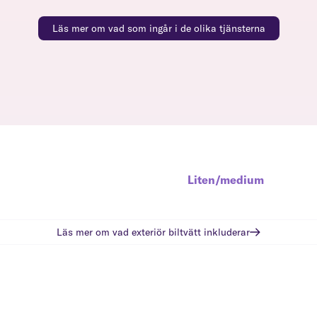
Läs mer om vad som ingår i de olika tjänsterna
Liten/medium
Läs mer om vad
exteriör biltvätt
inkluderar