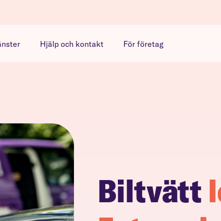
änster
Hjälp och kontakt
För företag
Biltvätt
l