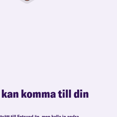
 kan komma till din
ltvätt till Fetsund än, men kolla in andra