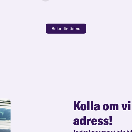
Boka din tid nu
Kolla om vi
adress!
Tyvärr levererar vi inte bi