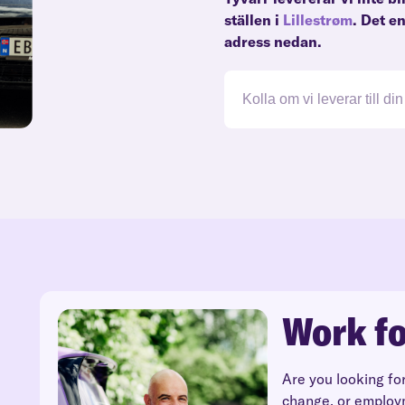
ställen i
Lillestrøm
. Det e
adress nedan.
Work fo
Are you looking fo
change, or employ