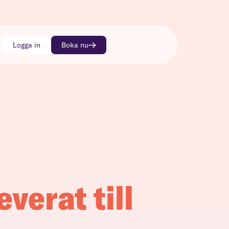
Logga in
Boka nu
everat till