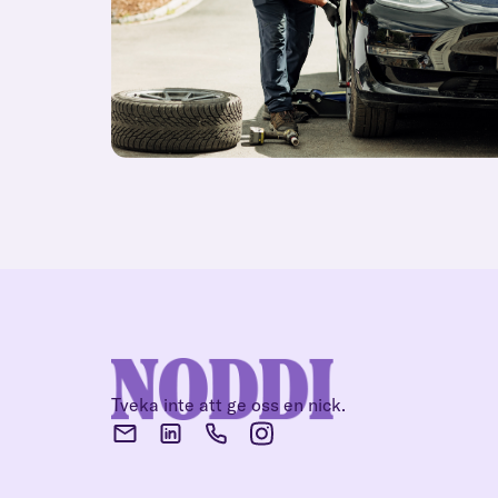
Tveka inte att ge oss en nick.