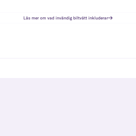
Läs mer om vad
invändig biltvätt
inkluderar