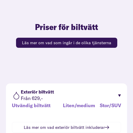
Priser för biltvätt
Läs mer om vad som ingår i de olika tjänsterna
Exteriör biltvätt
Från 629,-
Utvändig biltvätt
Liten/medium
Stor/SUV
Läs mer om vad
exteriör biltvätt
inkluderar