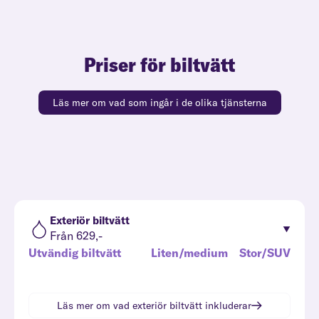
Priser för biltvätt
Läs mer om vad som ingår i de olika tjänsterna
Exteriör biltvätt
Från 629,-
Utvändig biltvätt
Liten/medium
Stor/SUV
Läs mer om vad
exteriör biltvätt
inkluderar