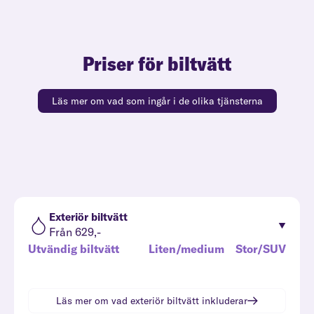
Priser för biltvätt
Läs mer om vad som ingår i de olika tjänsterna
Exteriör biltvätt
Från 629,-
Utvändig biltvätt
Liten/medium
Stor/SUV
Läs mer om vad
exteriör biltvätt
inkluderar