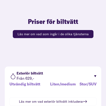
Priser för biltvätt
Läs mer om vad som ingår i de olika tjänsterna
Exteriör biltvätt
Från 629,-
Utvändig biltvätt
Liten/medium
Stor/SUV
Läs mer om vad
exteriör biltvätt
inkluderar