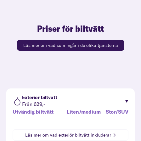
Priser för biltvätt
Läs mer om vad som ingår i de olika tjänsterna
Exteriör biltvätt
Från 629,-
Utvändig biltvätt
Liten/medium
Stor/SUV
Läs mer om vad
exteriör biltvätt
inkluderar