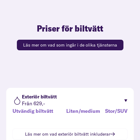
Priser för biltvätt
Läs mer om vad som ingår i de olika tjänsterna
Exteriör biltvätt
Från 629,-
Utvändig biltvätt
Liten/medium
Stor/SUV
Läs mer om vad
exteriör biltvätt
inkluderar