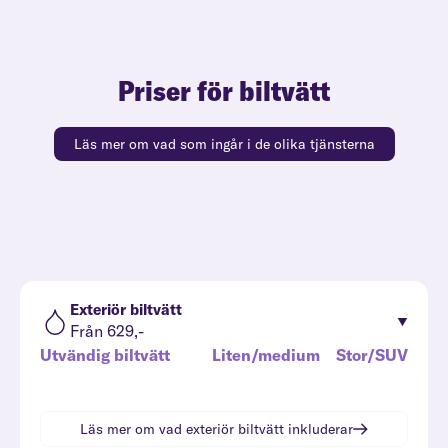
Priser för biltvätt
Läs mer om vad som ingår i de olika tjänsterna
Exteriör biltvätt
Från 629,-
Utvändig biltvätt
Liten/medium
Stor/SUV
Läs mer om vad
exteriör biltvätt
inkluderar