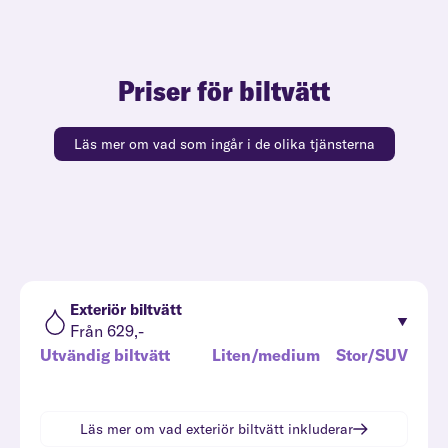
Priser för biltvätt
Läs mer om vad som ingår i de olika tjänsterna
Exteriör biltvätt
Från 629,-
Utvändig biltvätt
Liten/medium
Stor/SUV
Läs mer om vad
exteriör biltvätt
inkluderar