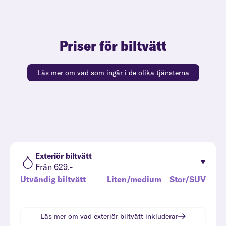
Priser för biltvätt
Läs mer om vad som ingår i de olika tjänsterna
Exteriör biltvätt
Från 629,-
Utvändig biltvätt
Liten/medium
Stor/SUV
Läs mer om vad
exteriör biltvätt
inkluderar