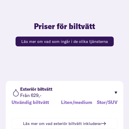
Priser för biltvätt
Läs mer om vad som ingår i de olika tjänsterna
Exteriör biltvätt
Från 629,-
Utvändig biltvätt
Liten/medium
Stor/SUV
Läs mer om vad
exteriör biltvätt
inkluderar