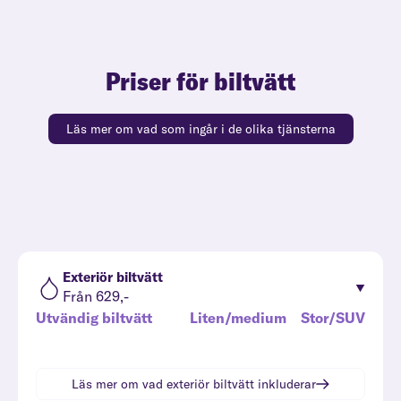
Priser för biltvätt
Läs mer om vad som ingår i de olika tjänsterna
Exteriör biltvätt
Från 629,-
Utvändig biltvätt
Liten/medium
Stor/SUV
Läs mer om vad
exteriör biltvätt
inkluderar