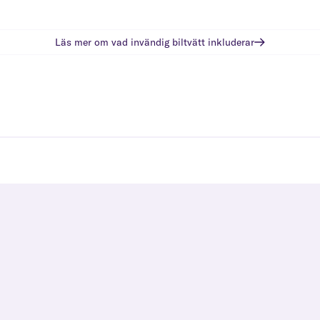
Läs mer om vad
invändig biltvätt
inkluderar