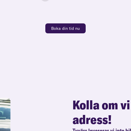
Boka din tid nu
Kolla om vi
adress!
Tyvärr levererar vi inte bi