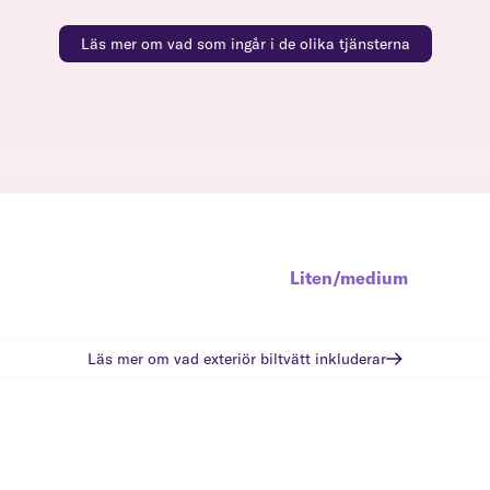
Läs mer om vad som ingår i de olika tjänsterna
Liten/medium
Läs mer om vad
exteriör biltvätt
inkluderar