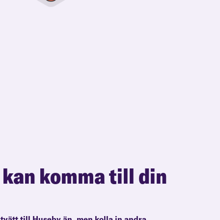
 kan komma till din
ltvätt till Huseby än, men kolla in andra