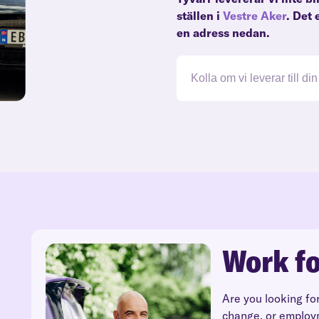
ställen i
Vestre Aker
. Det 
en adress nedan.
Work fo
Are you looking fo
change, or employ