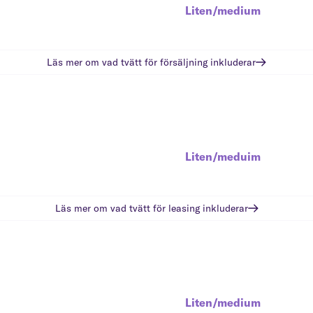
Liten/medium
Läs mer om vad
tvätt för försäljning
inkluderar
Liten/meduim
Läs mer om vad
tvätt för leasing
inkluderar
Liten/medium