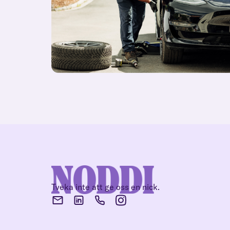
Tveka inte att ge oss en nick.