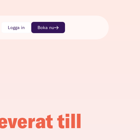
Logga in
Boka nu
everat till