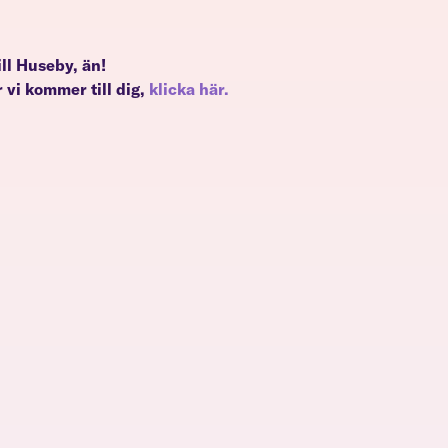
till Huseby, än!
 vi kommer till dig,
klicka här.