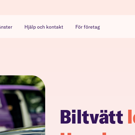
änster
Hjälp och kontakt
För företag
Biltvätt
l