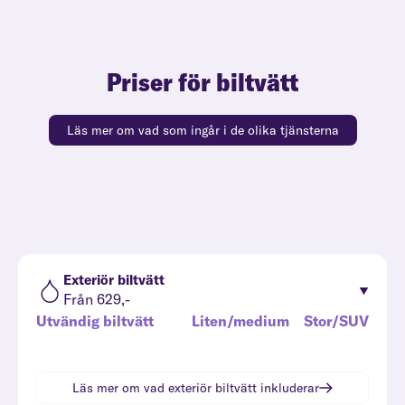
Priser för biltvätt
Läs mer om vad som ingår i de olika tjänsterna
Exteriör biltvätt
Från 629,-
Utvändig biltvätt
Liten/medium
Stor/SUV
Läs mer om vad
exteriör biltvätt
inkluderar