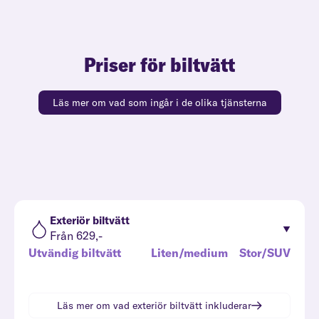
Priser för biltvätt
Läs mer om vad som ingår i de olika tjänsterna
Exteriör biltvätt
Från 629,-
Utvändig biltvätt
Liten/medium
Stor/SUV
Läs mer om vad
exteriör biltvätt
inkluderar