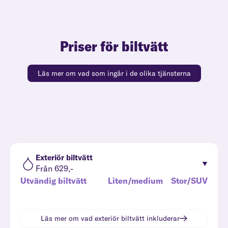
Priser för biltvätt
Läs mer om vad som ingår i de olika tjänsterna
Exteriör biltvätt
Från 629,-
Utvändig biltvätt
Liten/medium
Stor/SUV
Läs mer om vad
exteriör biltvätt
inkluderar