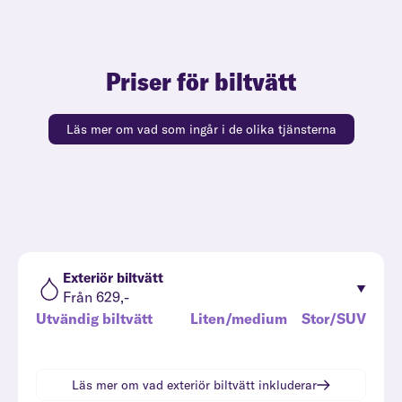
Priser för biltvätt
Läs mer om vad som ingår i de olika tjänsterna
Exteriör biltvätt
Från 629,-
Utvändig biltvätt
Liten/medium
Stor/SUV
Läs mer om vad
exteriör biltvätt
inkluderar