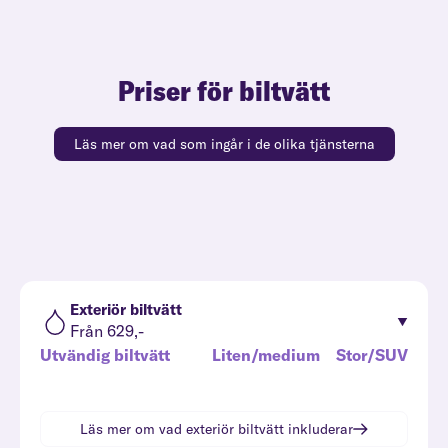
Priser för biltvätt
Läs mer om vad som ingår i de olika tjänsterna
Exteriör biltvätt
Från 629,-
Utvändig biltvätt
Liten/medium
Stor/SUV
Läs mer om vad
exteriör biltvätt
inkluderar