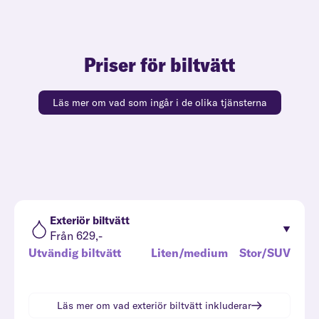
Priser för biltvätt
Läs mer om vad som ingår i de olika tjänsterna
Exteriör biltvätt
Från 629,-
Utvändig biltvätt
Liten/medium
Stor/SUV
Läs mer om vad
exteriör biltvätt
inkluderar