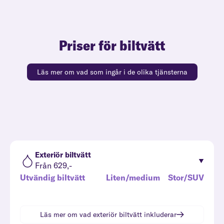
Priser för biltvätt
Läs mer om vad som ingår i de olika tjänsterna
Exteriör biltvätt
Från 629,-
Utvändig biltvätt
Liten/medium
Stor/SUV
Läs mer om vad
exteriör biltvätt
inkluderar