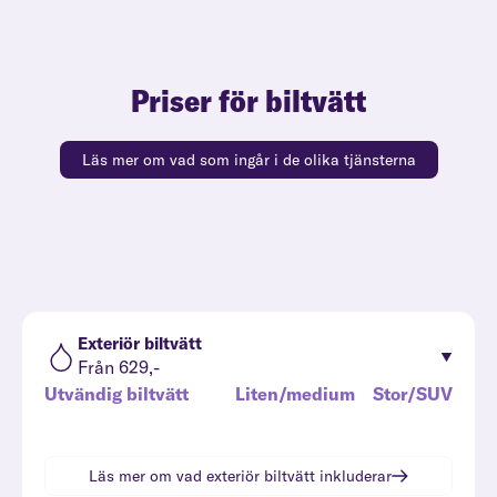
Priser för biltvätt
Läs mer om vad som ingår i de olika tjänsterna
Exteriör biltvätt
Från 629,-
Utvändig biltvätt
Liten/medium
Stor/SUV
Läs mer om vad
exteriör biltvätt
inkluderar