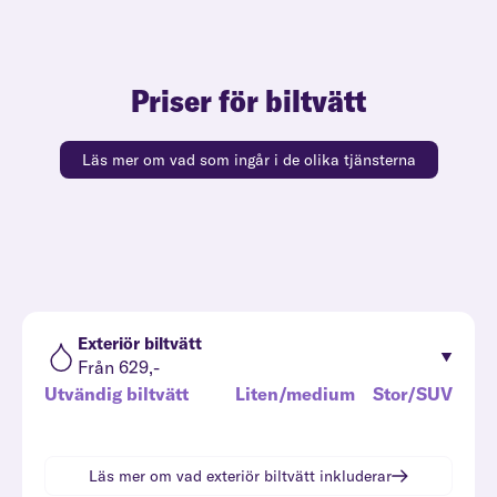
Priser för biltvätt
Läs mer om vad som ingår i de olika tjänsterna
Exteriör biltvätt
Från 629,-
Utvändig biltvätt
Liten/medium
Stor/SUV
Läs mer om vad
exteriör biltvätt
inkluderar