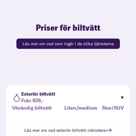
Priser för biltvätt
Läs mer om vad som ingår i de olika tjänsterna
Exteriör biltvätt
Från 629,-
Utvändig biltvätt
Liten/medium
Stor/SUV
Läs mer om vad
exteriör biltvätt
inkluderar