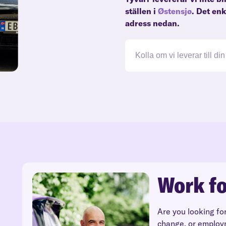
ställen i
Østensjø
. Det en
adress nedan.
Work fo
Are you looking fo
change, or employ