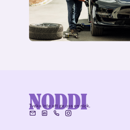
Tveka inte att ge oss en nick.