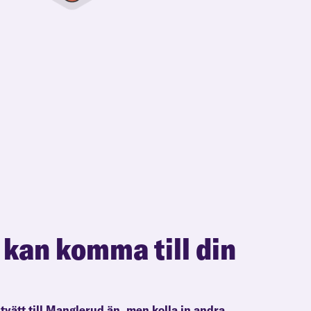
 kan komma till din
ltvätt till Manglerud än, men kolla in andra