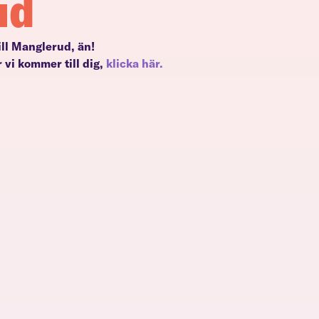
ud
till Manglerud, än!
 vi kommer till dig,
klicka här.