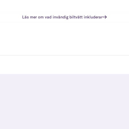
Läs mer om vad
invändig biltvätt
inkluderar