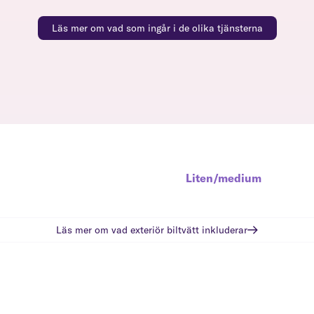
Läs mer om vad som ingår i de olika tjänsterna
Liten/medium
Läs mer om vad
exteriör biltvätt
inkluderar