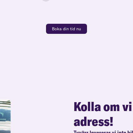
Boka din tid nu
Kolla om vi
adress!
Tyvärr levererar vi inte bi