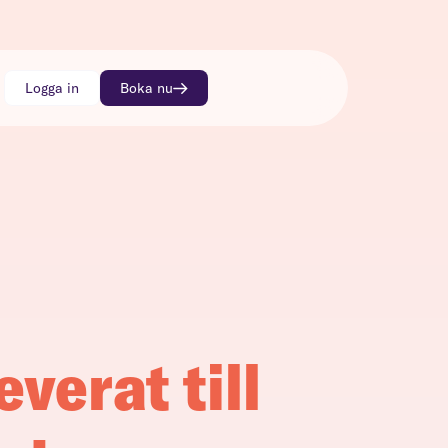
Logga in
Boka nu
everat till