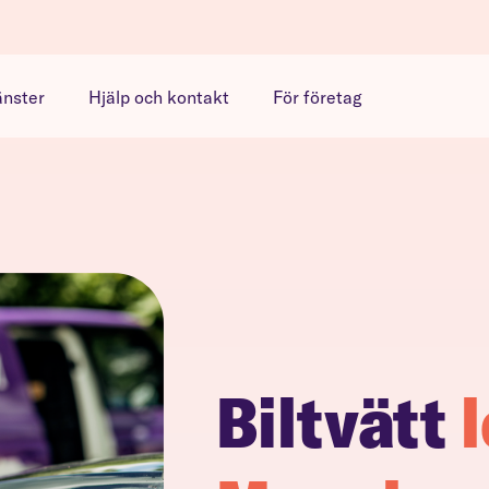
änster
Hjälp och kontakt
För företag
Biltvätt
l