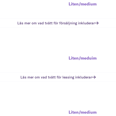
Liten/medium
Läs mer om vad
tvätt för försäljning
inkluderar
Liten/meduim
Läs mer om vad
tvätt för leasing
inkluderar
Liten/medium