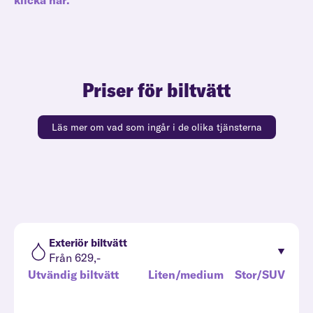
klicka här.
Priser för biltvätt
Läs mer om vad som ingår i de olika tjänsterna
Exteriör biltvätt
Från 629,-
Utvändig biltvätt
Liten/medium
Stor/SUV