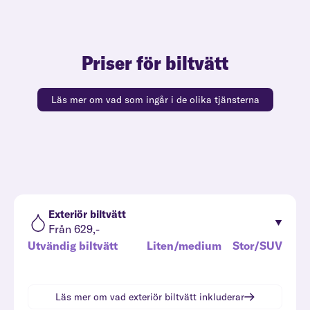
Priser för biltvätt
Läs mer om vad som ingår i de olika tjänsterna
Exteriör biltvätt
Från 629,-
Utvändig biltvätt
Liten/medium
Stor/SUV
Läs mer om vad
exteriör biltvätt
inkluderar