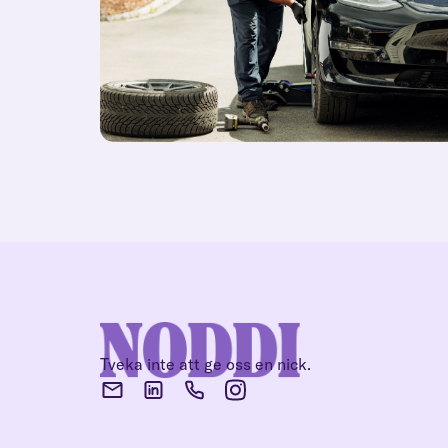
Tveka inte att ge oss en nick.