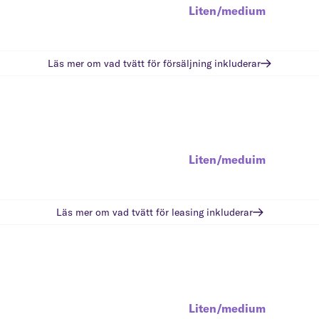
Liten/medium
Läs mer om vad
tvätt för försäljning
inkluderar
Liten/meduim
Läs mer om vad
tvätt för leasing
inkluderar
Liten/medium