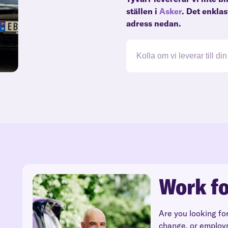
ställen i
Asker
. Det enkla
adress nedan.
Work fo
Are you looking fo
change, or employ