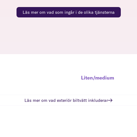
Läs mer om vad som ingår i de olika tjänsterna
Liten/medium
Läs mer om vad
exteriör biltvätt
inkluderar