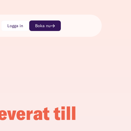
Logga in
Boka nu
everat till