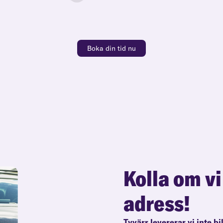
Boka din tid nu
Kolla om vi
adress!
Tyvärr levererar vi inte bi