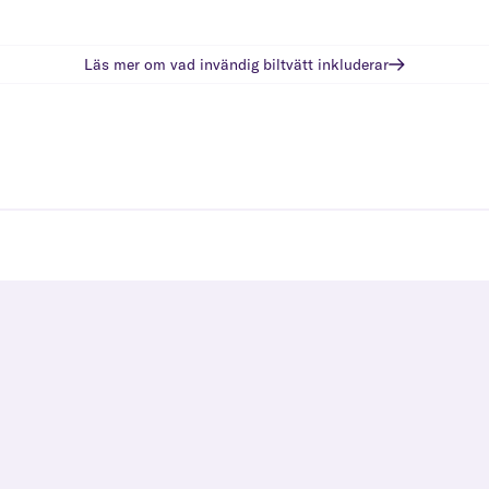
Läs mer om vad
invändig biltvätt
inkluderar