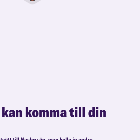
 kan komma till din
ltvätt till Nesbru än, men kolla in andra