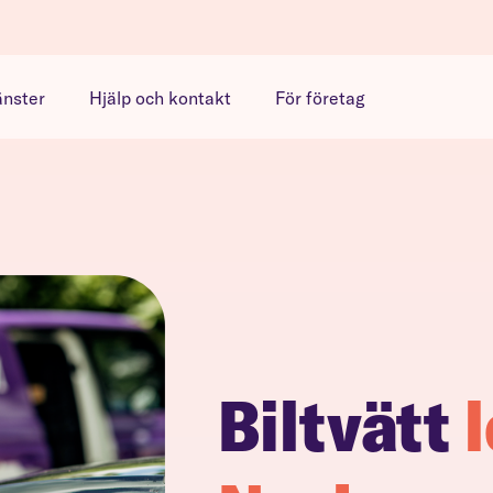
änster
Hjälp och kontakt
För företag
Biltvätt
l