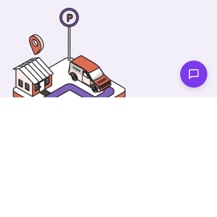
En av våra underbara kollegor kommer dit och gör
din bil glänsande ren. Då kan du spendera din tid
på något annat!