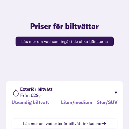
Priser för biltvättar
Läs mer om vad som ingår i de olika tjänsterna
Exteriör biltvätt
Från 629,-
Utvändig biltvätt
Liten/medium
Stor/SUV
Läs mer om vad
exteriör biltvätt
inkluderar