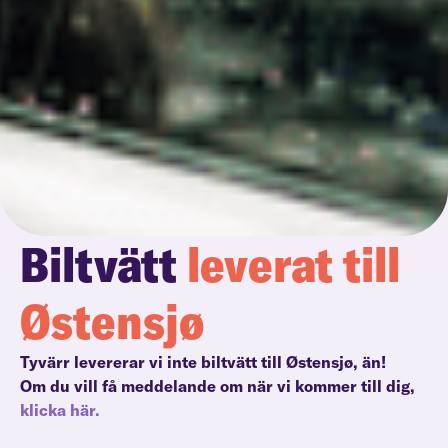
Biltvätt
leverat till
Østensjø
Tyvärr levererar vi inte biltvätt till Østensjø, än!
Om du vill få meddelande om när vi kommer till dig,
klicka här.