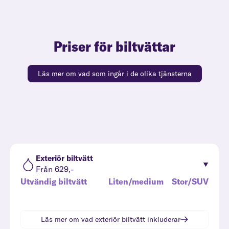
Priser för biltvättar
Läs mer om vad som ingår i de olika tjänsterna
Exteriör biltvätt
Från 629,-
Utvändig biltvätt
Liten/medium
Stor/SUV
Läs mer om vad
exteriör biltvätt
inkluderar