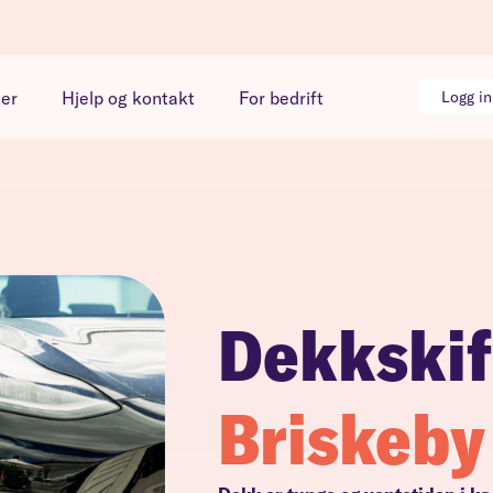
ter
Hjelp og kontakt
For bedrift
Logg i
Dekkskif
Briskeby