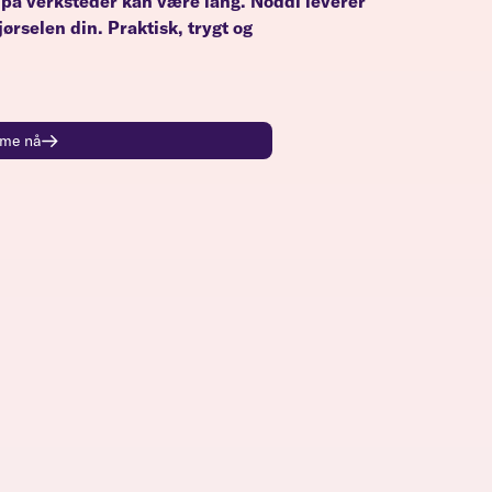
 på verksteder kan være lang. Noddi leverer
ørselen din. Praktisk, trygt og
time nå