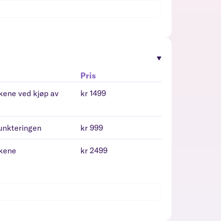
Pris
kkene ved kjøp av
kr 1499
punkteringen
kr 999
kkene
kr 2499