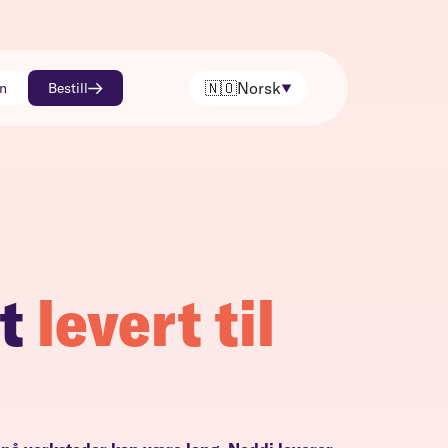
🇳🇴
Norsk
nn
Bestill
t
levert til