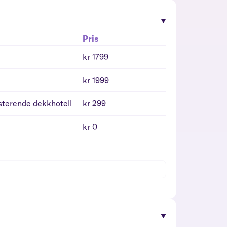
Pris
kr 1799
kr 1999
isterende dekkhotell
kr 299
kr 0