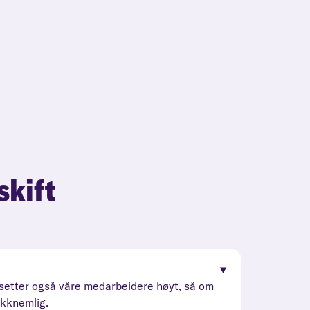
skift
erdsetter også våre medarbeidere høyt, så om
akknemlig.