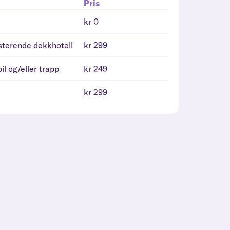
Pris
kr 0
isterende dekkhotell
kr 299
il og/eller trapp
kr 249
kr 299