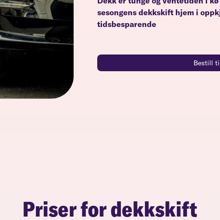
Dekk er tunge og ventetiden i kø
sesongens dekkskift hjem i oppkj
tidsbesparende
Bestill 
Priser for dekkskift