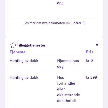
deg
Les mer om hva
dekkhotell
inkluderer
Tilleggstjenester
Tjeneste
Pris
Henting av dekk
Hjemme hos
kr 0
deg
Henting av dekk
Hos
kr 299
forhandler
eller
eksisterende
dekkhotell