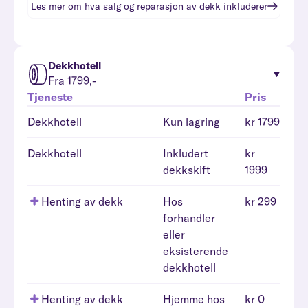
Les mer om hva
salg og reparasjon av dekk
inkluderer
Dekkhotell
Fra 1799,-
Tjeneste
Pris
Dekkhotell
Kun lagring
kr 1799
Dekkhotell
Inkludert
kr
dekkskift
1999
Henting av dekk
Hos
kr 299
forhandler
eller
eksisterende
dekkhotell
Henting av dekk
Hjemme hos
kr 0