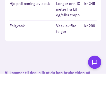
Hjelp til bæring av dekk
Lenger enn 10
kr 249
meter fra bil
og/eller trapp
Felgvask
Vask av fire
kr 299
felger
Vi kommer til deg, slik at du kan bruke tiden på
andre ting
Slik gjennomfører vi dekkskift
Bestill tid og fortell oss hvor bilen står parkert