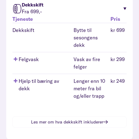
Dekkskift
Fra 699,-
Tjeneste
Pris
Dekkskift
Bytte til
kr 699
sesongens
dekk
Felgvask
Vask av fire
kr 299
felger
Hjelp til bæring av
Lenger enn 10
kr 249
dekk
meter fra bil
og/eller trapp
Les mer om hva
dekkskift
inkluderer