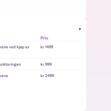
Pris
kkene ved kjøp av
kr 1499
punkteringen
kr 999
kkene
kr 2499