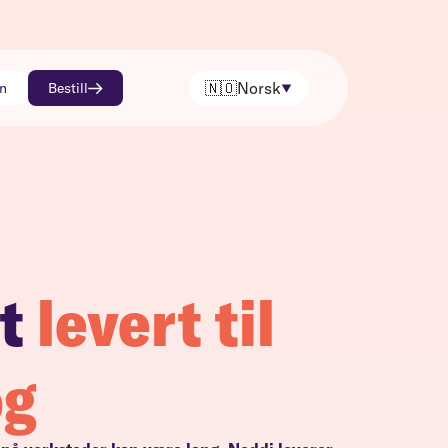
🇳🇴
Norsk
nn
Bestill
t
levert til
og