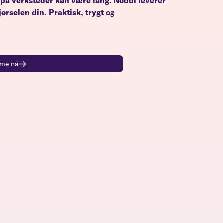
 på verksteder kan være lang. Noddi leverer
ørselen din. Praktisk, trygt og
time nå