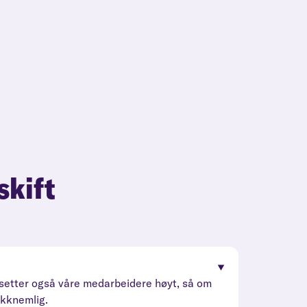
skift
erdsetter også våre medarbeidere høyt, så om
akknemlig.