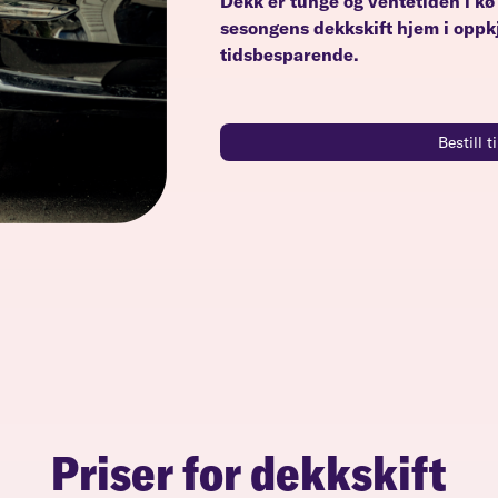
Dekk er tunge og ventetiden i kø
sesongens dekkskift hjem i oppkj
tidsbesparende.
Bestill 
Priser for dekkskift