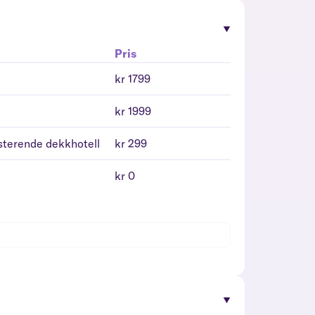
Pris
kr 1799
kr 1999
isterende dekkhotell
kr 299
kr 0