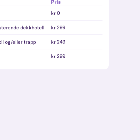
Pris
kr 0
isterende dekkhotell
kr 299
il og/eller trapp
kr 249
kr 299